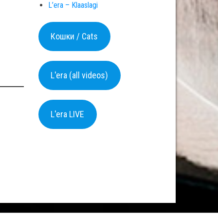
L’era – Klaaslagi
Кошки / Cats
L'era (all videos)
L'era LIVE