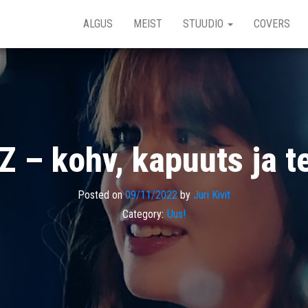
ALGUS
MEIST
STUUDIO
COVERS
Z – kohv, kapuuts ja 
Posted on
09/11/2022
by
Juri Kivit
Category:
Uus!