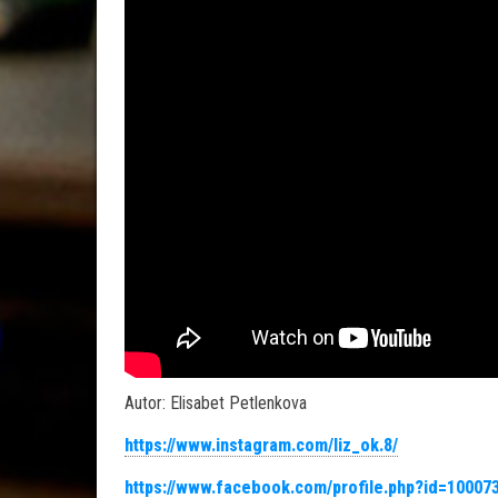
Autor: Elisabet Petlenkova
https://www.instagram.com/liz_ok.8/
https://www.facebook.com/profile.php?id=10007