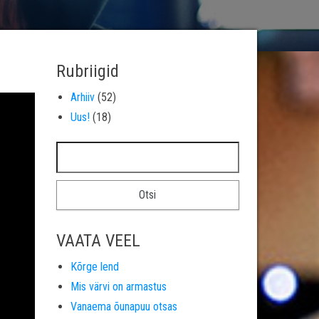
Rubriigid
Arhiiv
(52)
Uus!
(18)
Otsi:
VAATA VEEL
Kõrge lend
Mis värvi on armastus
Vanaema õunapuu otsas