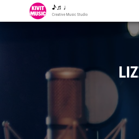
♪♬♩
Creative Music Studio
LIZ